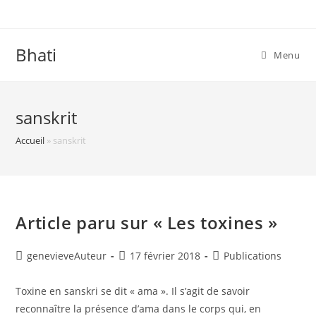
Skip
to
content
Bhati
Menu
sanskrit
Accueil
»
sanskrit
Article paru sur « Les toxines »
Post
Post
Post
genevieveAuteur
17 février 2018
Publications
author:
published:
category:
Toxine en sanskri se dit « ama ». Il s’agit de savoir
reconnaître la présence d’ama dans le corps qui, en