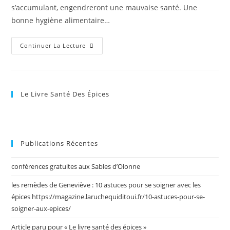
s’accumulant, engendreront une mauvaise santé. Une
bonne hygiène alimentaire…
Article
Continuer La Lecture
paru
sur
« Les
Le Livre Santé Des Épices
toxines »
Publications Récentes
conférences gratuites aux Sables d’Olonne
les remèdes de Geneviève : 10 astuces pour se soigner avec les
épices https://magazine.laruchequiditoui.fr/10-astuces-pour-se-
soigner-aux-epices/
Article paru pour « Le livre santé des épices »