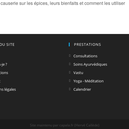
causerie sur les épices, leurs bienfaits et comment les utiliser
DU SITE
PRESTATIONS
Consultations
-je ?
Soins Ayurvédiques
tions
Vastu
t
Yoga - Méditation
s légales
Calendrier
Site maintenu par capala.fr (Hervé Callède)