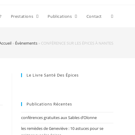
?
Prestations
Publications
Contact
Accueil
»
Évènements
»
CONFÉRENCE SUR LES ÉPICES À NANTES
Le Livre Santé Des Épices
Publications Récentes
conférences gratuites aux Sables d’Olonne
les remèdes de Geneviève : 10 astuces pour se